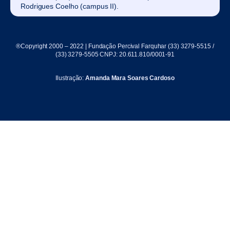
Rodrigues Coelho (campus II).
®Copyright 2000 – 2022 | Fundação Percival Farquhar (33) 3279-5515 /
(33) 3279-5505 CNPJ: 20.611.810/0001-91
Ilustração:
Amanda Mara Soares Cardoso