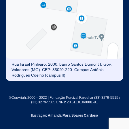
Rua Israel Pinheiro, 2000, bairro Santos Dumont I. Gov.
Valadares (MG). CEP: 35020-220. Campus Antônio
Rodrigues Coelho (campus II).
®Copyright 2000 – 2022 | Fundação Percival Farquhar (33) 3279-5515 /
(33) 3279-5505 CNPJ: 20.611.810/0001-91
Ilustração:
Amanda Mara Soares Cardoso