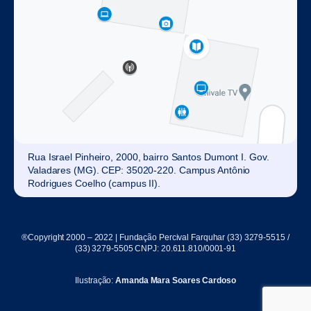
Rua Israel Pinheiro, 2000, bairro Santos Dumont I. Gov.
Valadares (MG). CEP: 35020-220. Campus Antônio
Rodrigues Coelho (campus II).
®Copyright 2000 – 2022 | Fundação Percival Farquhar (33) 3279-5515 /
(33) 3279-5505 CNPJ: 20.611.810/0001-91
Ilustração:
Amanda Mara Soares Cardoso