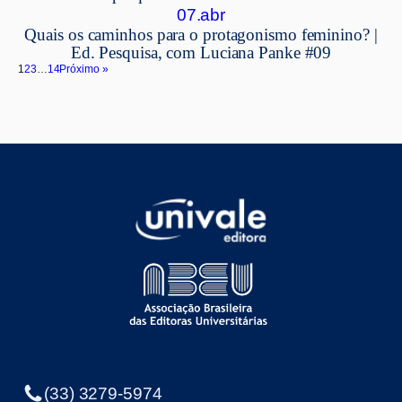
07.abr
Quais os caminhos para o protagonismo feminino? |
Ed. Pesquisa, com Luciana Panke #09
1
2
3
…
14
Próximo »
(33) 3279-5974