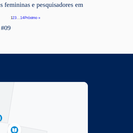
as femininas e pesquisadores em
1
2
3
…
14
Próximo »
 #09