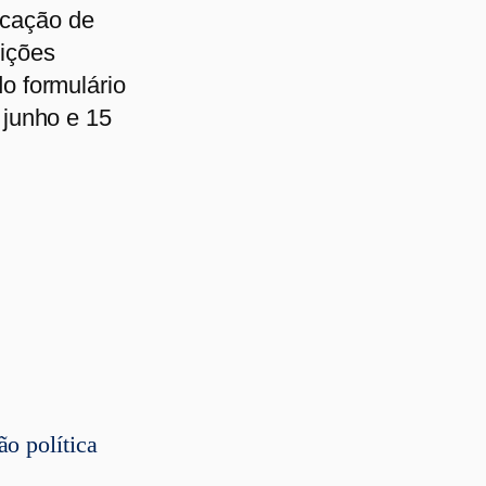
icação de
rições
do formulário
e junho e 15
ão política