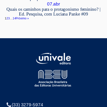
07.abr
Quais os caminhos para o protagonismo feminino? |
Ed. Pesquisa, com Luciana Panke #09
1
2
3
…
14
Próximo »
(33) 3279-5974