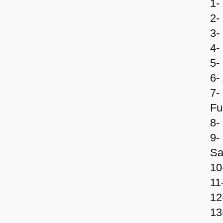
1-
2-
3-
4-
5-
6-
7-
Fu
8-
9-
Sa
10
11
12
13