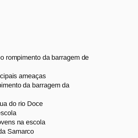
s do rompimento da barragem de
incipais ameaças
mpimento da barragem da
ua do rio Doce
escola
ovens na escola
 da Samarco