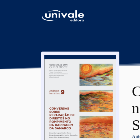
conteúdo
C
n
S
Aut