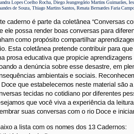
sandra Lopes Coelho Rocha, Diego Jeangregório Martins Guimarães, Ies
nandes de Souza, Thiago Martins Santos, Renata Bernardes Faria Campo
te caderno é parte da coletânea “Conversas c
e ele possa render boas conversas para difere
nham como propósito compartilhar aprendizagen
rio. Esta coletânea pretende contribuir para que
a prosa educativa que propicie aprendizagens e
oando a denúncia sobre esse desastre, em ple
nsequências ambientais e sociais. Reconhece
o Doce que estabelecemos neste material são a 
nversas tecidas no cotidiano por diferentes pe
sejamos que você viva a experiência da leitur
lembrar suas conversas com o rio Doce e iniciar
aixo a lista com os nomes dos 13 Cadernos: