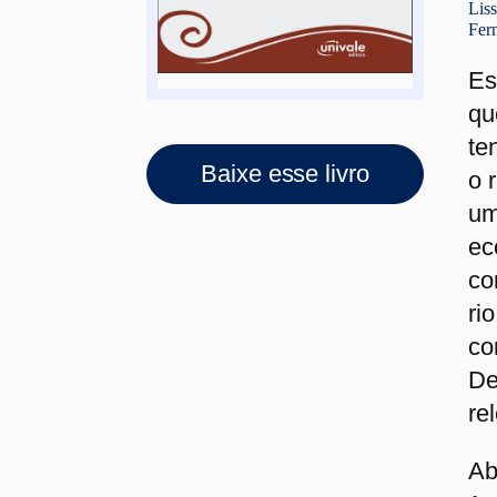
Lis
Fer
Es
qu
te
Baixe esse livro
o 
um
ec
co
ri
co
De
re
Ab