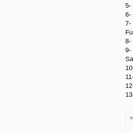
5-
6-
7-
Fu
8-
9-
Sa
10
11
12
13
N