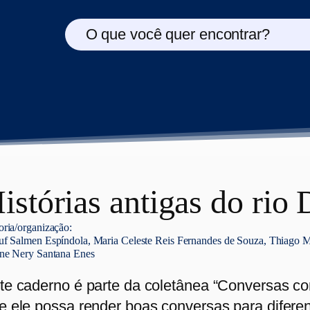
O que você quer encontrar?
istórias antigas do rio
oria/organização:
uf Salmen Espíndola, Maria Celeste Reis Fernandes de Souza, Thiago M
ene Nery Santana Enes
te caderno é parte da coletânea “Conversas c
e ele possa render boas conversas para difere