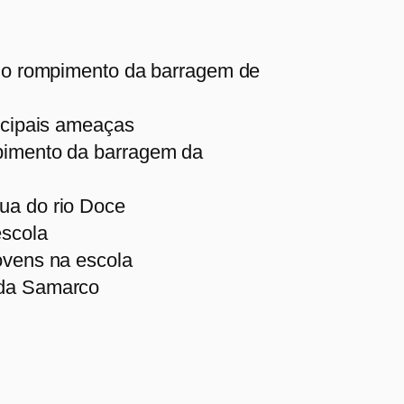
s do rompimento da barragem de
incipais ameaças
mpimento da barragem da
ua do rio Doce
escola
ovens na escola
 da Samarco