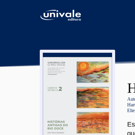
conteúdo
H
Aut
Har
Eli
Es
qu