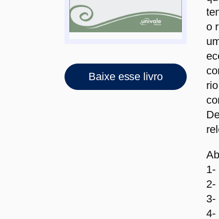
te
o 
um
ec
co
Baixe esse livro
ri
co
De
re
Ab
1-
2-
3-
4-