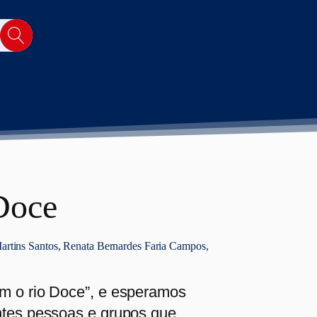
 Doce
artins Santos, Renata Bernardes Faria Campos,
om o rio Doce”, e esperamos
ntes pessoas e grupos que