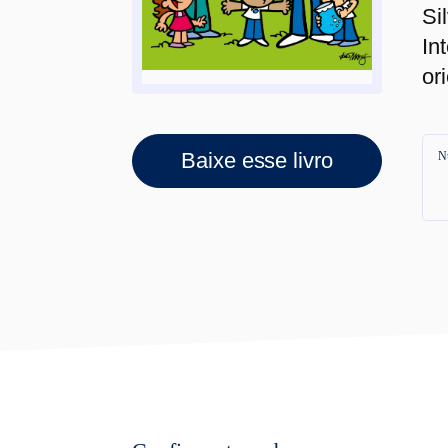
Si
In
or
Baixe esse livro
N