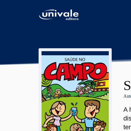
conteúdo
S
Aut
A 
di
te