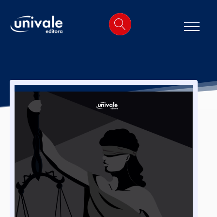
o
conteúdo