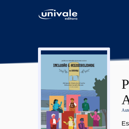
conteúdo
P
A
Aut
Es