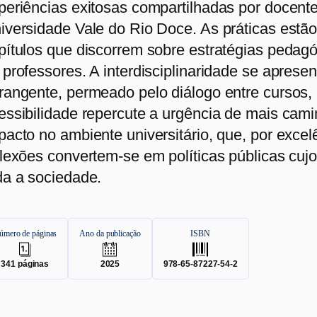
periências exitosas compartilhadas por docent
iversidade Vale do Rio Doce. As práticas estão
pítulos que discorrem sobre estratégias pedag
 professores. A interdisciplinaridade se apres
rangente, permeado pelo diálogo entre cursos, 
essibilidade repercute a urgência de mais cam
pacto no ambiente universitário, que, por excel
flexões convertem-se em políticas públicas cujo
da a sociedade.
úmero de páginas
Ano da publicação
ISBN
.
.
.
341
páginas
2025
978-65-87227-54-2