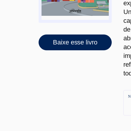
ex
Un
ca
de
ab
Baixe esse livro
ac
im
re
to
N