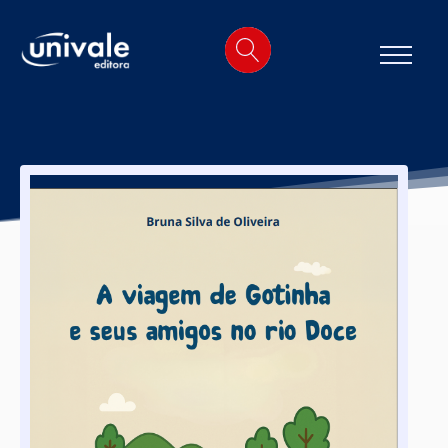
o
conteúdo