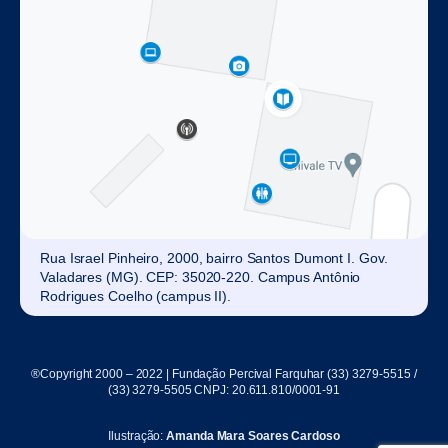
Rua Israel Pinheiro, 2000, bairro Santos Dumont I. Gov.
Valadares (MG). CEP: 35020-220. Campus Antônio
Rodrigues Coelho (campus II).
®Copyright 2000 – 2022 | Fundação Percival Farquhar (33) 3279-5515 /
(33) 3279-5505 CNPJ: 20.611.810/0001-91
Ilustração:
Amanda Mara Soares Cardoso