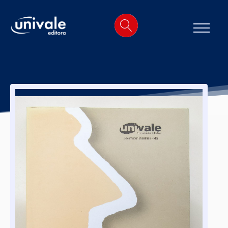
o
conteúdo