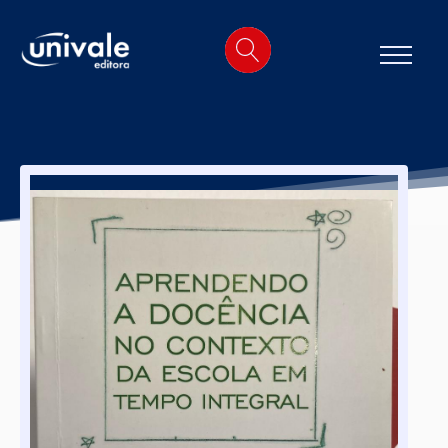
o
conteúdo