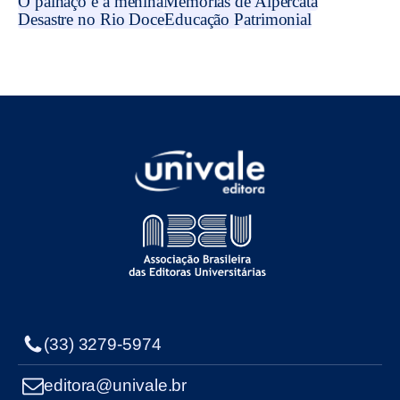
O palhaço e a menina
Memórias de Alpercata
Desastre no Rio Doce
Educação Patrimonial
(33) 3279-5974
editora@univale.br