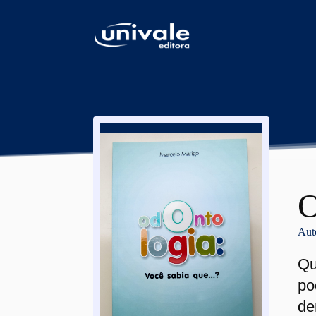
conteúdo
O
Aut
Qu
po
de