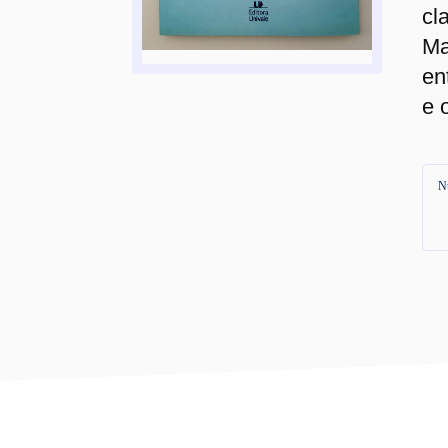
cl
Ma
en
e 
N