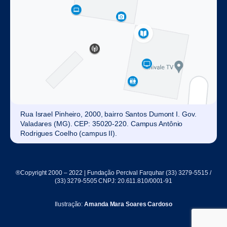
Rua Israel Pinheiro, 2000, bairro Santos Dumont I. Gov.
Valadares (MG). CEP: 35020-220. Campus Antônio
Rodrigues Coelho (campus II).
®Copyright 2000 – 2022 | Fundação Percival Farquhar (33) 3279-5515 /
(33) 3279-5505 CNPJ: 20.611.810/0001-91
Ilustração:
Amanda Mara Soares Cardoso