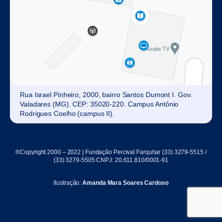
Rua Israel Pinheiro, 2000, bairro Santos Dumont I. Gov.
Valadares (MG). CEP: 35020-220. Campus Antônio
Rodrigues Coelho (campus II).
®Copyright 2000 – 2022 | Fundação Percival Farquhar (33) 3279-5515 /
(33) 3279-5505 CNPJ: 20.611.810/0001-91
Ilustração:
Amanda Mara Soares Cardoso