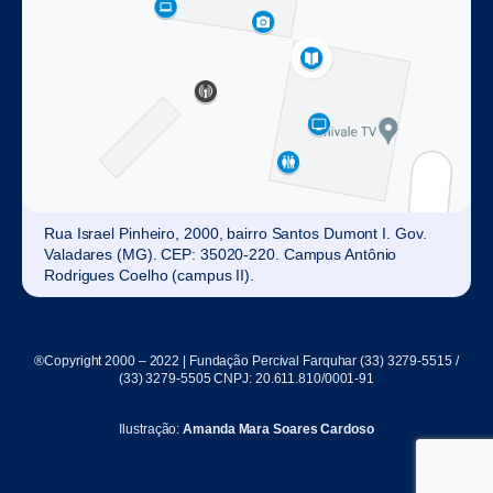
Rua Israel Pinheiro, 2000, bairro Santos Dumont I. Gov.
Valadares (MG). CEP: 35020-220. Campus Antônio
Rodrigues Coelho (campus II).
®Copyright 2000 – 2022 | Fundação Percival Farquhar (33) 3279-5515 /
(33) 3279-5505 CNPJ: 20.611.810/0001-91
Ilustração:
Amanda Mara Soares Cardoso