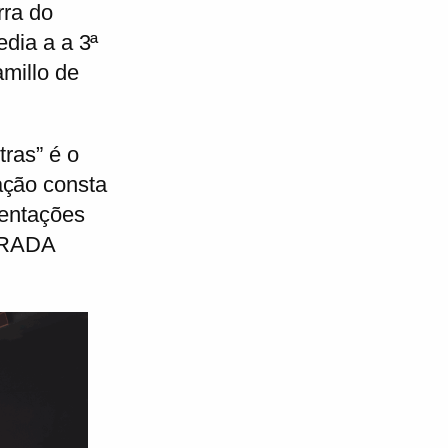
rra do
dia a a 3ª
millo de
ras” é o
ação consta
sentações
NTRADA