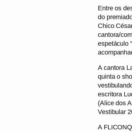
Entre os de
do premiado 
Chico César
cantora/com
espetáculo 
acompanhad
A cantora L
quinta o sho
vestibuland
escritora L
(Alice dos A
Vestibular 2
A
FLICONQ